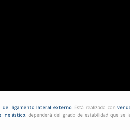
a del ligamento lateral externo
. Está realizado con
vend
 inelástico
, dependerá del grado de estabilidad que se l