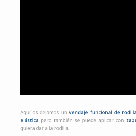
Aquí os dejamos un
vendaje funcional de rodill
elástica
pero también se puede aplicar con
tape
quiera dar a la rodilla.