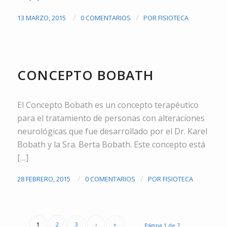
/
/
13 MARZO, 2015
0 COMENTARIOS
POR
FISIOTECA
NEUROLOGÍA
CONCEPTO BOBATH
El Concepto Bobath es un concepto terapéutico
para el tratamiento de personas con alteraciones
neurológicas que fue desarrollado por el Dr. Karel
Bobath y la Sra. Berta Bobath. Este concepto está
[…]
/
/
28 FEBRERO, 2015
0 COMENTARIOS
POR
FISIOTECA
1
2
3
›
»
Página 1 de 7